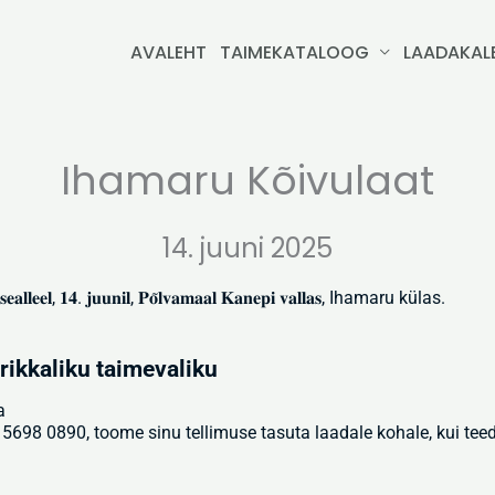
AVALEHT
TAIMEKATALOOG
LAADAKAL
Ihamaru Kõivulaat
14. juuni 2025
𝐞𝐚𝐥𝐥𝐞𝐞𝐥, 𝟏𝟒. 𝐣𝐮𝐮𝐧𝐢𝐥, 𝐏𝐨̃𝐥𝐯𝐚𝐦𝐚𝐚𝐥 𝐊𝐚𝐧𝐞𝐩𝐢 𝐯𝐚𝐥𝐥𝐚𝐬, Ihamaru külas.
 rikkaliku taimevaliku
a
. 5698 0890, toome sinu tellimuse tasuta laadale kohale, kui te