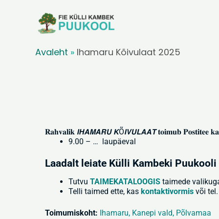
Skip
to
content
Avaleht
»
Ihamaru Kõivulaat 2025
𝐑𝐚𝐡𝐯𝐚𝐥𝐢𝐤 𝙄𝙃𝘼𝙈𝘼𝙍𝙐 𝙆Õ𝙄𝙑𝙐𝙇𝘼𝘼𝙏 𝐭𝐨𝐢𝐦𝐮𝐛 𝐏𝐨𝐬𝐭𝐢𝐭𝐞𝐞 𝐤𝐚
9.00 – … laupäeval
Laadalt leiate Külli Kambeki Puukooli
Tutvu
TAIMEKATALOOGIS
taimede valikug
Telli taimed ette, kas
kontaktivormis
või tel
Toimumiskoht:
Ihamaru, Kanepi vald, Põlvamaa