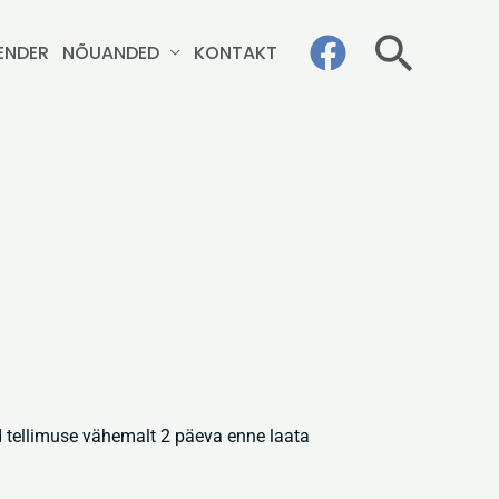
Otsi
ENDER
NÕUANDED
KONTAKT
ed tellimuse vähemalt 2 päeva enne laata