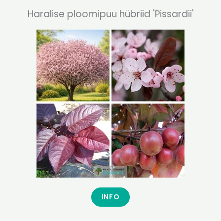
Haralise ploomipuu hübriid 'Pissardii'
INFO