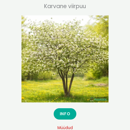
Karvane viirpuu
INFO
Müüdud