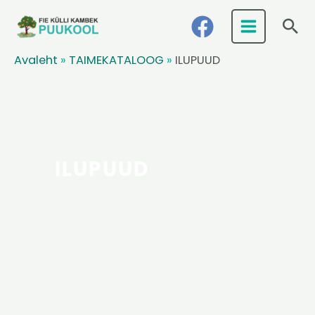
Skip
Ots
to
content
Avaleht
»
TAIMEKATALOOG
»
ILUPUUD
ILUPUUD