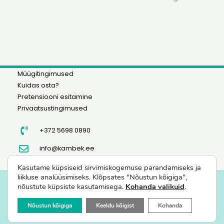
Müügitingimused
Kuidas osta?
Pretensiooni esitamine
Privaatsustingimused
+372 5698 0890
info@kambek.ee
Kasutame küpsiseid sirvimiskogemuse parandamiseks ja
liikluse analüüsimiseks. Klõpsates "Nõustun kõigiga",
nõustute küpsiste kasutamisega.
Kohanda valikuid
.
FIE KÜLLI KAMBEK ©
2023 Viljapuude ja marjapõõsaste müük
Nõustun kõigiga
Keeldu kõigist
Kohanda