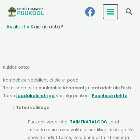
Skip
Ots
to
content
Avaleht
»
Kuidas osta?
Kuidas osta?
Kambek.ee veebileht ei ole e-pood.
Taimi saab osta
puukoolist kohapeal
ja
laatadelt üle Eesti
.
Tutvu
laadakalendriga
või jälgi puukooli
Facebooki lehte
.
Tutvu valikuga
Puukooli veebilehel
TAIMEKATALOOG
saad
tutvuda meie taimevaliku ja sordikirjeldustega. Kui
soovid kindlat taime, võid enne ostmist meiega