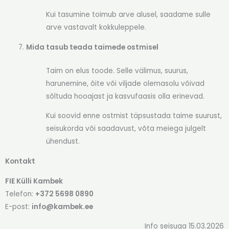
Kui tasumine toimub arve alusel, saadame sulle
arve vastavalt kokkuleppele.
Mida tasub teada taimede ostmisel
Taim on elus toode. Selle välimus, suurus,
harunemine, õite või viljade olemasolu võivad
sõltuda hooajast ja kasvufaasis olla erinevad.
Kui soovid enne ostmist täpsustada taime suurust,
seisukorda või saadavust, võta meiega julgelt
ühendust.
Kontakt
FIE Külli Kambek
Telefon:
+372 5698 0890
E-post:
info@kambek.ee
Info seisuga 15.03.2026