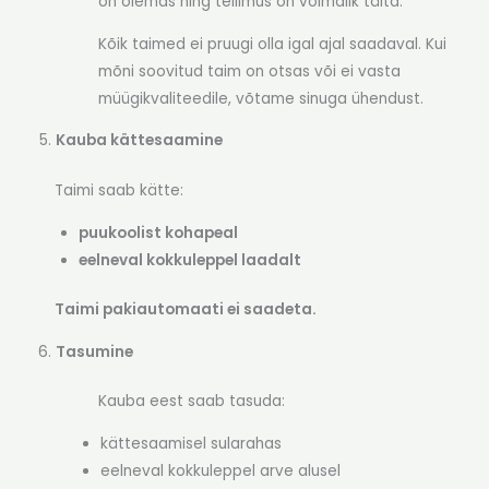
on olemas ning tellimus on võimalik täita.
Kõik taimed ei pruugi olla igal ajal saadaval. Kui
mõni soovitud taim on otsas või ei vasta
müügikvaliteedile, võtame sinuga ühendust.
Kauba kättesaamine
Taimi saab kätte:
puukoolist kohapeal
eelneval kokkuleppel laadalt
Taimi pakiautomaati ei saadeta.
Tasumine
Kauba eest saab tasuda:
kättesaamisel sularahas
eelneval kokkuleppel arve alusel