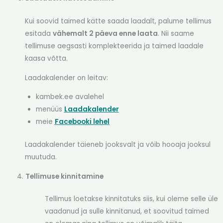
Kui soovid taimed kätte saada laadalt, palume tellimus
esitada
vähemalt 2 päeva enne laata
. Nii saame
tellimuse aegsasti komplekteerida ja taimed laadale
kaasa võtta.
Laadakalender on leitav:
kambek.ee avalehel
menüüs
Laadakalender
meie
Facebooki lehel
Laadakalender täieneb jooksvalt ja võib hooaja jooksul
muutuda.
Tellimuse kinnitamine
Tellimus loetakse kinnitatuks siis, kui oleme selle üle
vaadanud ja sulle kinnitanud, et soovitud taimed