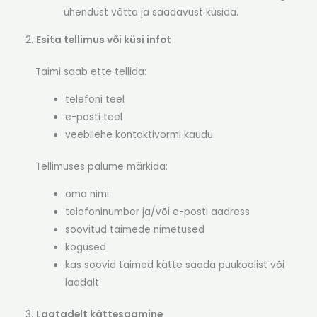
ühendust võtta ja saadavust küsida.
Esita tellimus või küsi infot
Taimi saab ette tellida:
telefoni teel
e-posti teel
veebilehe kontaktivormi kaudu
Tellimuses palume märkida:
oma nimi
telefoninumber ja/või e-posti aadress
soovitud taimede nimetused
kogused
kas soovid taimed kätte saada puukoolist või
laadalt
Laatadelt kättesaamine