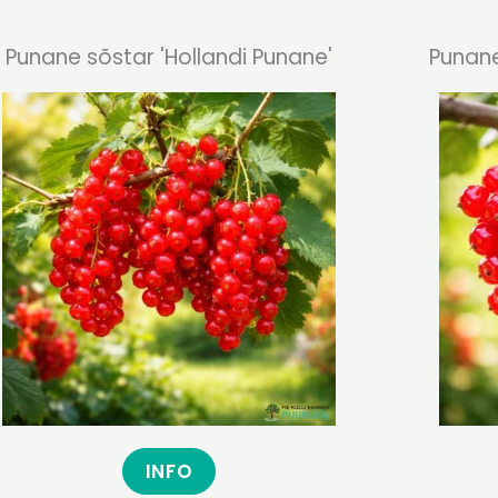
Punane sõstar 'Hollandi Punane'
Punane
INFO