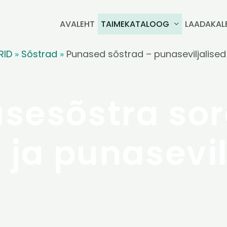
AVALEHT
TAIMEKATALOOG
LAADAKAL
RID
»
Sõstrad
»
Punased sõstrad – punaseviljalised
sesõstra sor
 ja punasevil