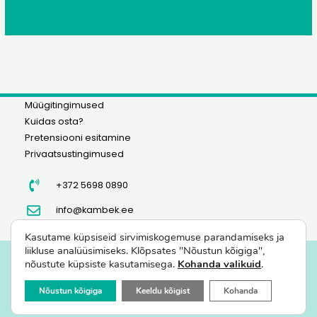
Müügitingimused
Kuidas osta?
Pretensiooni esitamine
Privaatsustingimused
+372 5698 0890
info@kambek.ee
Kasutame küpsiseid sirvimiskogemuse parandamiseks ja
liikluse analüüsimiseks. Klõpsates "Nõustun kõigiga",
nõustute küpsiste kasutamisega.
Kohanda valikuid
.
FIE KÜLLI KAMBEK ©
2023 Viljapuude ja marjapõõsaste müük
Nõustun kõigiga
Keeldu kõigist
Kohanda