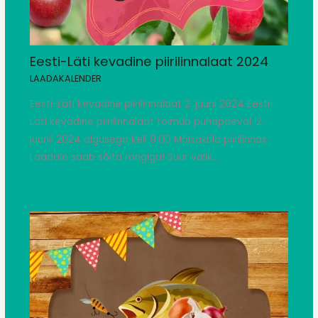
Eesti-Läti kevadine piirilinnalaat 2024
LAADAKALENDER
Eesti-Läti kevadine piirilinnalaat 2. juuni 2024 Eesti-
Läti kevadine piirilinnalaat toimub pühapäeval, 2.
juunil 2024 algusega kell 9:00 Mõisaküla piirilinnas.
Laadale saab sõita rongiga! Suur valik…