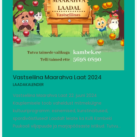
Vastseliina Maarahva Laat 2024
LAADAKALENDER
Vastseliina Maarahva Laat 22. juuni 2024
Kauplemisele toob vaheldust mitmekülgne
kultuuriprogramm: esinemised, kunstinäitused,
spordivõistlused! Laadalt leiate ka Külli Kambeki
Puukooli viljapuude ja marjapõõsaste istikud. Tutvu…