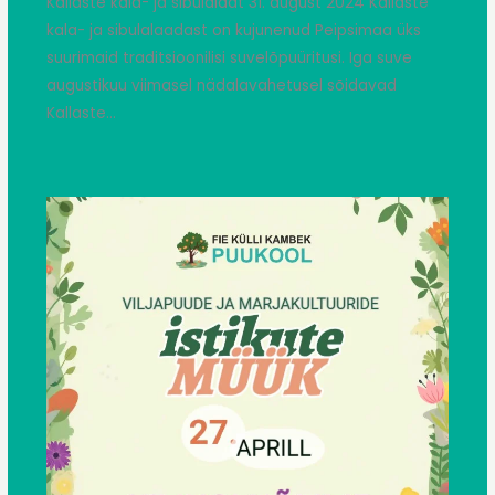
Kallaste kala- ja sibulalaat 31. august 2024 Kallaste
kala- ja sibulalaadast on kujunenud Peipsimaa üks
suurimaid traditsioonilisi suvelõpuüritusi. Iga suve
augustikuu viimasel nädalavahetusel sõidavad
Kallaste…