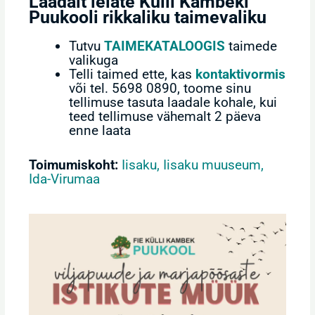
Laadalt leiate Külli Kambeki
Puukooli rikkaliku taimevaliku
Tutvu
TAIMEKATALOOGIS
taimede
valikuga
Telli taimed ette, kas
kontaktivormis
või tel. 5698 0890, toome sinu
tellimuse tasuta laadale kohale, kui
teed tellimuse vähemalt 2 päeva
enne laata
Toimumiskoht:
Iisaku, Iisaku muuseum,
Ida-Virumaa