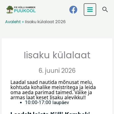
Skip
Ots
to
content
Avaleht
»
Iisaku külalaat 2026
Iisaku külalaat
6. juuni 2026
Laadal saad nautida mõnusat melu, 
kohtuda kohalike meistritega ja leida 
oma aeda parimad taimed. Väike ja 
armas laat keset Iisaku alevikku!!
10:00-17:00 laupäev