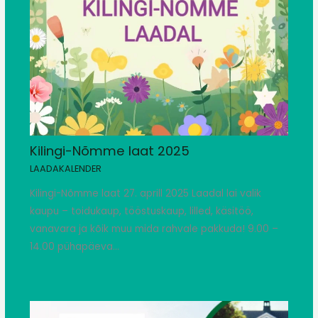
Kilingi-Nõmme laat 2025
LAADAKALENDER
Kilingi-Nõmme laat 27. aprill 2025 Laadal lai valik
kaupu – toidukaup, tööstuskaup, lilled, käsitöö,
vanavara ja kõik muu mida rahvale pakkuda! 9.00 –
14.00 pühapäeva…