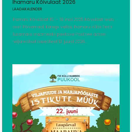
Ihamaru Kõivulaat 2026
LAADAKALENDER
Ihamaru Kõivulaat 16. – 18. mai 2025 Kõivulaat leiab
aset Põlvamaal, Kanepi vallas, Ihamaru külas Eesti
ilusamaks maanteeks peetava Postitee äärsel
neljarealisel kasealleel 13. juunil 2026…