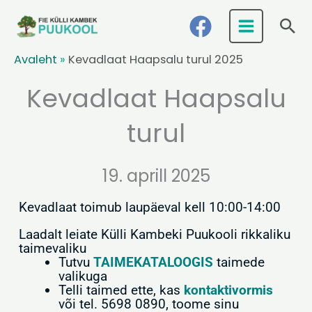
Skip
Ots
to
content
Avaleht
»
Kevadlaat Haapsalu turul 2025
Kevadlaat Haapsalu
turul
19. aprill 2025
Kevadlaat toimub laupäeval kell 10:00-14:00
Laadalt leiate Külli Kambeki Puukooli rikkaliku
taimevaliku
Tutvu
TAIMEKATALOOGIS
taimede
valikuga
Telli taimed ette, kas
kontaktivormis
või tel. 5698 0890, toome sinu