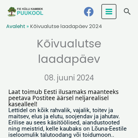
Skip
Ots
to
content
Avaleht
»
Kõivualutse laadapäev 2024
Kõivualutse
laadapäev
08. juuni 2024
Laat toimub Eesti ilusamaks maanteeks 
peetava Postitee äärsel neljarealisel 
kasealleel!
Lettidel on kõik rahvalik, vajalik, toitev ja
maitsev, elus ja elutu, soojendav ja jahutav.
Erilise au sees käsitöölised, aiandustooted
ning meistrid, kelle kaubaks on Lõuna-Eestile
iseloomulik talutoodang või toidumoon..