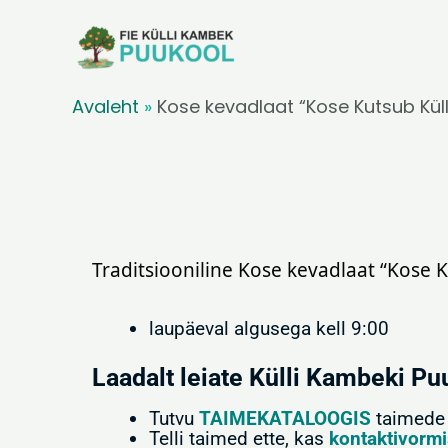
Skip
to
content
Avaleht
»
Kose kevadlaat “Kose Kutsub Kül
Traditsiooniline Kose kevadlaat “Kose
laupäeval algusega kell 9:00
Laadalt leiate Külli Kambeki Pu
Tutvu
TAIMEKATALOOGIS
taimede 
Telli taimed ette, kas
kontaktivormi