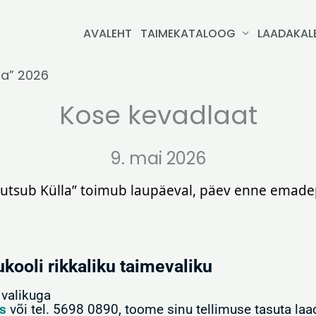
AVALEHT
TAIMEKATALOOG
LAADAKAL
la” 2026
Kose kevadlaat
9. mai 2026
 Kutsub Külla” toimub laupäeval, päev enne emad
ukooli rikkaliku taimevaliku
valikuga
s
või tel. 5698 0890, toome sinu tellimuse tasuta laa