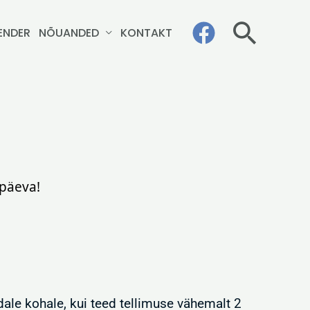
Otsi
ENDER
NÕUANDED
KONTAKT
epäeva!
dale kohale, kui teed tellimuse vähemalt 2