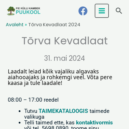
Skip
Ots
to
content
Avaleht
»
Tõrva Kevadlaat 2024
Tõrva Kevadlaat
31. mai 2024
Laadalt leiad kõik vajaliku algavaks 
aiahooajaks ja rohkemgi veel. Võta pere 
kaasa ja tule laadale!
08:00 – 17:00 reedel
Tutvu
TAIMEKATALOOGIS
taimede
valikuga
Telli taimed ette, kas
kontaktivormis
või tel. 5698 0890, toome sinu