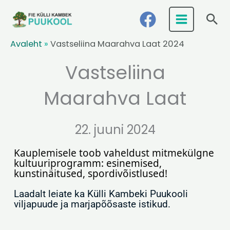
Skip
Ots
to
content
Avaleht
»
Vastseliina Maarahva Laat 2024
Vastseliina
Maarahva Laat
22. juuni 2024
Kauplemisele toob vaheldust mitmekülgne 
kultuuriprogramm: esinemised, 
kunstinäitused, spordivõistlused!
Laadalt leiate ka Külli Kambeki Puukooli
viljapuude ja marjapõõsaste istikud.