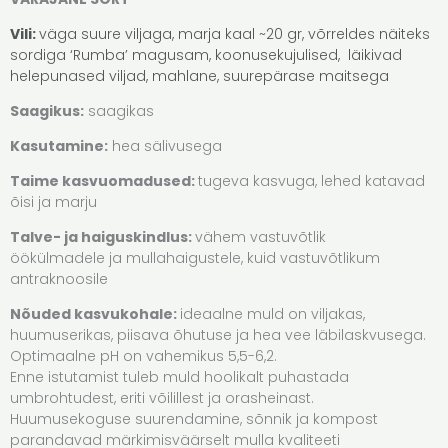
Vili:
väga suure viljaga, marja kaal ~20 gr, võrreldes näiteks
sordiga ‘Rumba’ magusam, koonusekujulised, läikivad
helepunased viljad, mahlane, suurepärase maitsega
Saagikus:
saagikas
Kasutamine:
hea sälivusega
Taime kasvuomadused:
tugeva kasvuga, lehed katavad
õisi ja marju
Talve- ja haiguskindlus:
vähem vastuvõtlik
öökülmadele ja mullahaigustele, kuid vastuvõtlikum
antraknoosile
Nõuded kasvukohale:
ideaalne muld on viljakas,
huumuserikas, piisava õhutuse ja hea vee läbilaskvusega.
Optimaalne pH on vahemikus 5,5-6,2.
Enne istutamist tuleb muld hoolikalt puhastada
umbrohtudest, eriti võilillest ja orasheinast.
Huumusekoguse suurendamine, sõnnik ja kompost
parandavad märkimisväärselt mulla kvaliteeti