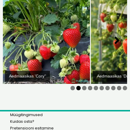
Aedmaasikas 'Cory''
Aedmaasikas 'Dar
0
Müügitingimused
Kuidas osta?
Pretensiooni esitamine