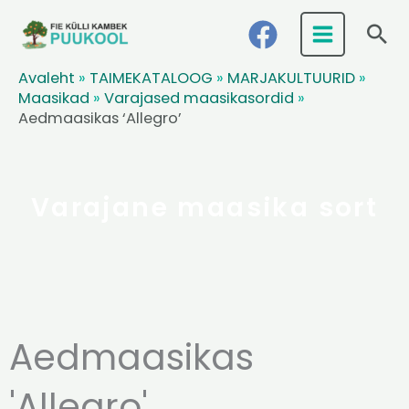
Skip
Ots
to
content
Avaleht
»
TAIMEKATALOOG
»
MARJAKULTUURID
»
Maasikad
»
Varajased maasikasordid
»
Aedmaasikas ‘Allegro’
Varajane maasika sort
Aedmaasikas
'Allegro'