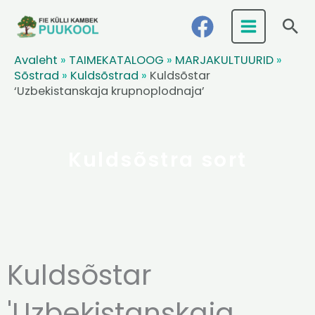
Skip
Ots
to
content
Avaleht
»
TAIMEKATALOOG
»
MARJAKULTUURID
»
Sõstrad
»
Kuldsõstrad
»
Kuldsõstar
‘Uzbekistanskaja krupnoplodnaja’
Kuldsõstra sort
Kuldsõstar
'Uzbekistanskaja