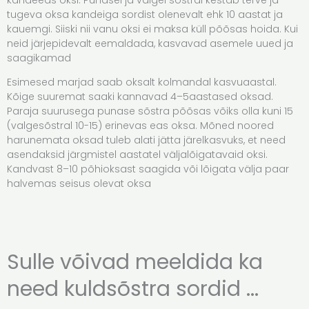
tugeva oksa kandeiga sordist olenevalt ehk 10 aastat ja
kauemgi. Siiski nii vanu oksi ei maksa küll põõsas hoida. Kui
neid järjepidevalt eemaldada, kasvavad asemele uued ja
saagikamad
Esimesed marjad saab oksalt kolmandal kasvuaastal.
Kõige suuremat saaki kannavad 4–5aastased oksad.
Paraja suurusega punase sõstra põõsas võiks olla kuni 15
(valgesõstral 10-15) erinevas eas oksa. Mõned noored
harunemata oksad tuleb alati jätta järelkasvuks, et need
asendaksid järgmistel aastatel väljalõigatavaid oksi.
Kandvast 8–10 põhioksast saagida või lõigata välja paar
halvemas seisus olevat oksa
Sulle võivad meeldida ka
need kuldsõstra sordid ...