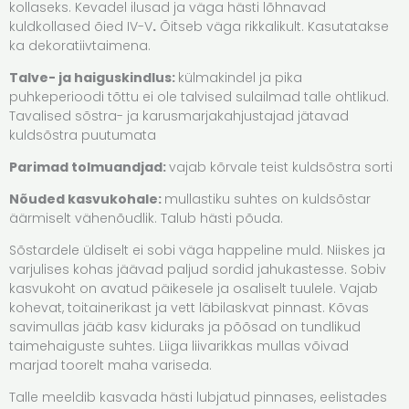
kollaseks. Kevadel ilusad ja väga hästi lõhnavad
kuldkollased õied IV-V
.
Õitseb väga rikkalikult. Kasutatakse
ka dekoratiivtaimena.
Talve- ja haiguskindlus:
külmakindel ja pika
puhkeperioodi tõttu ei ole talvised sulailmad talle ohtlikud.
Tavalised sõstra- ja karusmarjakahjustajad jätavad
kuldsõstra puutumata
Parimad tolmuandjad:
vajab kõrvale teist kuldsõstra sorti
Nõuded kasvukohale:
mullastiku suhtes on kuldsõstar
äärmiselt vähenõudlik. Talub hästi põuda.
Sõstardele üldiselt ei sobi väga happeline muld. Niiskes ja
varjulises kohas jäävad paljud sordid jahukastesse. Sobiv
kasvukoht on avatud päikesele ja osaliselt tuulele. Vajab
kohevat, toitainerikast ja vett läbilaskvat pinnast. Kõvas
savimullas jääb kasv kiduraks ja põõsad on tundlikud
taimehaiguste suhtes. Liiga liivarikkas mullas võivad
marjad toorelt maha variseda.
Talle meeldib kasvada hästi lubjatud pinnases, eelistades