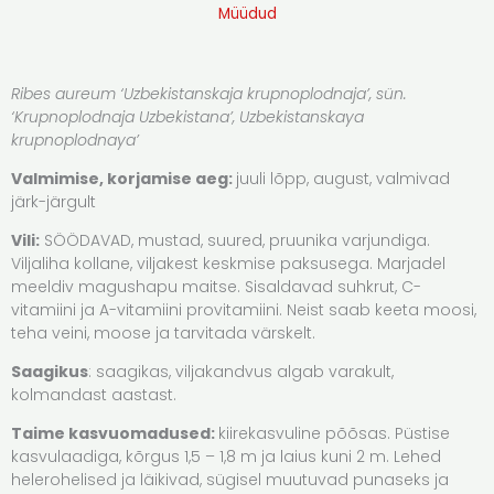
Müüdud
Ribes aureum ‘Uzbekistanskaja krupnoplodnaja’, sün.
‘Krupnoplodnaja Uzbekistana’, Uzbekistanskaya
krupnoplodnaya’
Valmimise, korjamise aeg:
juuli lõpp, august, valmivad
järk-järgult
Vili:
SÖÖDAVAD, mustad, suured, pruunika varjundiga.
Viljaliha kollane, viljakest keskmise paksusega. Marjadel
meeldiv magushapu maitse. Sisaldavad suhkrut, C-
vitamiini ja A-vitamiini provitamiini. Neist saab keeta moosi,
teha veini, moose ja tarvitada värskelt.
Saagikus
: saagikas, viljakandvus algab varakult,
kolmandast aastast.
Taime kasvuomadused:
kiirekasvuline põõsas. Püstise
kasvulaadiga, kõrgus 1,5 – 1,8 m ja laius kuni 2 m. Lehed
helerohelised ja läikivad, sügisel muutuvad punaseks ja