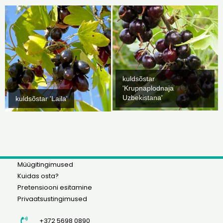
kuldsõstar
'Krupnaplodnaja
Uzbekistana'
kuldsõstar 'Laila'
Müügitingimused
Kuidas osta?
Pretensiooni esitamine
Privaatsustingimused
+372 5698 0890