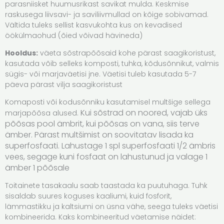
parasniisket huumusrikast savikat mulda. Keskmise
raskusega liivsavi- ja saviliivmullad on kõige sobivamad.
Vältida tuleks sellist kasvukohta kus on kevadised
öökülmaohud (õied võivad hävineda)
Hooldus:
väeta sõstrapõõsaid kohe pärast saagikoristust,
kasutada võib selleks komposti, tuhka, kõdusõnnikut, valmis
sügis- või marjaväetisi jne. Väetisi tuleb kasutada 5-7
päeva pärast vilja saagikoristust
Komaposti või kodusõnniku kasutamisel multšige sellega
Kui sõstrad on noored, vajab üks
marjapõõsa alused.
põõsas pool ämbrit, kui põõsas on vana, siis terve
ämber.
Pärast multšimist on soovitatav lisada ka
superfosfaati. Lahustage 1 spl superfosfaati 1/2 ämbris
vees, segage kuni fosfaat on lahustunud ja valage 1
ämber 1 põõsale
Toitainete tasakaalu saab taastada ka puutuhaga. Tuhk
sisaldab suures koguses kaaliumi, kuid fosforit,
lämmastikku ja kaltsiumi on üsna vähe, seega tuleks väetisi
kombineerida. Kaks kombineeritud väetamise näidet: