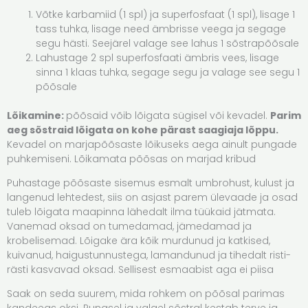
Võtke karbamiid (1 spl) ja superfosfaat (1 spl), lisage 1
tass tuhka, lisage need ämbrisse veega ja segage
segu hästi. Seejärel valage see lahus 1 sõstrapõõsale
Lahustage 2 spl superfosfaati ämbris vees, lisage
sinna 1 klaas tuhka, segage segu ja valage see segu 1
põõsale
Lõikamine:
põõsaid võib lõigata sügisel või kevadel.
Parim
aeg sõstraid lõigata on kohe pärast saagiaja lõppu.
Kevadel on marjapõõsaste lõikuseks aega ainult pungade
puhkemiseni. Lõikamata põõsas on marjad kribud
Puhastage põõsaste sisemus esmalt umbrohust, kulust ja
langenud lehtedest, siis on asjast parem ülevaade ja osad
tuleb lõigata maapinna lähedalt ilma tüükaid jätmata.
Vanemad oksad on tumedamad, jämedamad ja
krobelisemad. Lõigake ära kõik murdunud ja katkised,
kuivanud, haigustunnustega, lamandunud ja tihedalt risti-
rästi kasvavad oksad. Sellisest esmaabist aga ei piisa
Saak on seda suurem, mida rohkem on põõsal parimas
kandeeas oksi. Punasel ja valgel sõstral kestab terve ja