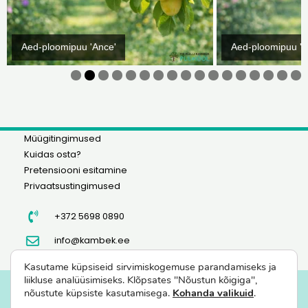
Aed-ploomipuu 'Ance'
Aed-ploomipuu 'A
0
1
2
3
4
5
6
7
Müügitingimused
Kuidas osta?
Pretensiooni esitamine
Privaatsustingimused
+372 5698 0890
info@kambek.ee
Kasutame küpsiseid sirvimiskogemuse parandamiseks ja
liikluse analüüsimiseks. Klõpsates "Nõustun kõigiga",
nõustute küpsiste kasutamisega.
Kohanda valikuid
.