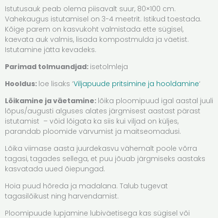
Istutusauk peab olema piisavalt suur, 80×100 cm.
Vahekaugus istutamisel on 3-4 meetrit. Istikud toestada.
Kõige parem on kasvukoht valmistada ette sügisel,
kaevata auk valmis, lisada kompostmulda ja väetist.
Istutamine jätta kevadeks.
Parimad tolmuandjad:
isetolmleja
Hooldus:
loe lisaks ‘
Viljapuude pritsimine ja hooldamine
‘
Lõikamine ja väetamine:
lõika ploomipuud igal aastal juuli
lõpus/augusti alguses alates järgmisest aastast pärast
istutamist – võid lõigata ka siis kui viljad on küljes,
parandab ploomide värvumist ja maitseomadusi.
Lõika viimase aasta juurdekasvu vähemalt poole võrra
tagasi, tagades sellega, et puu jõuab järgmiseks aastaks
kasvatada uued õiepungad.
Hoia puud hõreda ja madalana. Talub tugevat
tagasilõikust ning harvendamist.
Ploomipuude lupjamine lubiväetisega kas sügisel või