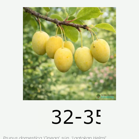
Prunus domestica ‘Onega’, sün. ‘Laatokan Helmi’