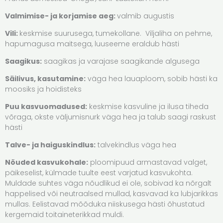
Valmimise- ja korjamise aeg:
valmib augustis
Vili:
keskmise suurusega, tumekollane. Viljaliha on pehme,
hapumagusa maitsega, luuseeme eraldub hästi
Saagikus:
saagikas ja varajase saagikande algusega
Säilivus, kasutamine:
väga hea lauaploom, sobib hästi ka
moosiks ja hoidisteks
Puu kasvuomadused:
keskmise kasvuline ja ilusa tiheda
võraga, okste väljumisnurk väga hea ja talub saagi raskust
hästi
Talve- ja haiguskindlus:
talvekindlus väga hea
Nõuded kasvukohale:
ploomipuud armastavad valget,
päikeselist, külmade tuulte eest varjatud kasvukohta.
Muldade suhtes väga nõudlikud ei ole, sobivad ka nõrgalt
happelised või neutraalsed mullad, kasvavad ka lubjarikkas
mullas. Eelistavad mõõduka niiskusega hästi õhustatud
kergemaid toitaineterikkad muldi.