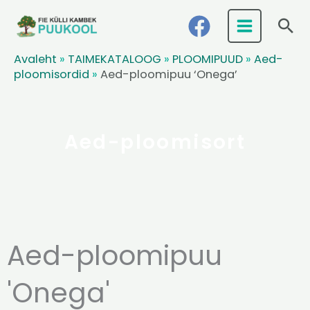
Skip
Ots
to
content
Avaleht
»
TAIMEKATALOOG
»
PLOOMIPUUD
»
Aed-
ploomisordid
»
Aed-ploomipuu ‘Onega’
Aed-ploomisort
Aed-ploomipuu
'Onega'