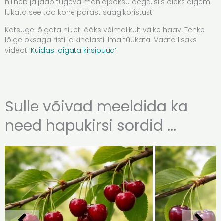
hilineb ja jääb tugeva mahlajooksu aega, siis oleks õigem
lükata see töö kohe pärast saagikoristust.
Katsuge lõigata nii, et jääks võimalikult väike haav. Tehke
lõige oksaga risti ja kindlasti ilma tüükata. Vaata lisaks
videot
‘Kuidas lõigata kirsipuud’.
Sulle võivad meeldida ka
need hapukirsi sordid ...