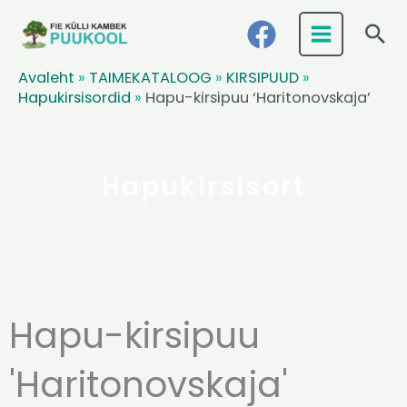
Skip
Ots
to
content
Avaleht
»
TAIMEKATALOOG
»
KIRSIPUUD
»
Hapukirsisordid
»
Hapu-kirsipuu ‘Haritonovskaja’
Hapukirsisort
Hapu-kirsipuu
'Haritonovskaja'