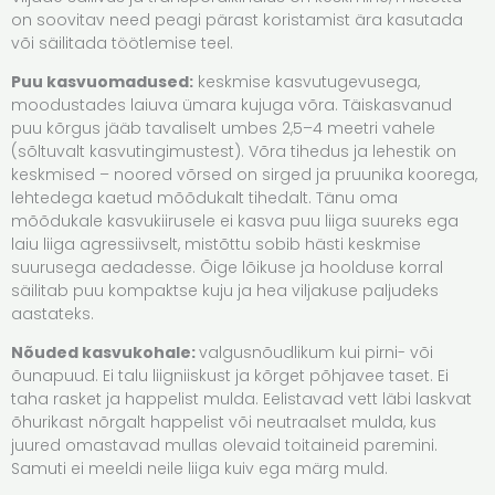
on soovitav need peagi pärast koristamist ära kasutada
või säilitada töötlemise teel.
Puu kasvuomadused:
keskmise kasvutugevusega,
moodustades laiuva ümara kujuga võra​. Täiskasvanud
puu kõrgus jääb tavaliselt umbes 2,5–4 meetri vahele
(sõltuvalt kasvutingimustest)​. Võra tihedus ja lehestik on
keskmised – noored võrsed on sirged ja pruunika koorega,
lehtedega kaetud mõõdukalt tihedalt. Tänu oma
mõõdukale kasvukiirusele ei kasva puu liiga suureks ega
laiu liiga agressiivselt, mistõttu sobib hästi keskmise
suurusega aedadesse. Õige lõikuse ja hoolduse korral
säilitab puu kompaktse kuju ja hea viljakuse paljudeks
aastateks.
Nõuded kasvukohale:
valgusnõudlikum kui pirni- või
õunapuud. Ei talu liigniiskust ja kõrget põhjavee taset. Ei
taha rasket ja happelist mulda. Eelistavad vett läbi laskvat
õhurikast nõrgalt happelist või neutraalset mulda, kus
juured omastavad mullas olevaid toitaineid paremini.
Samuti ei meeldi neile liiga kuiv ega märg muld.