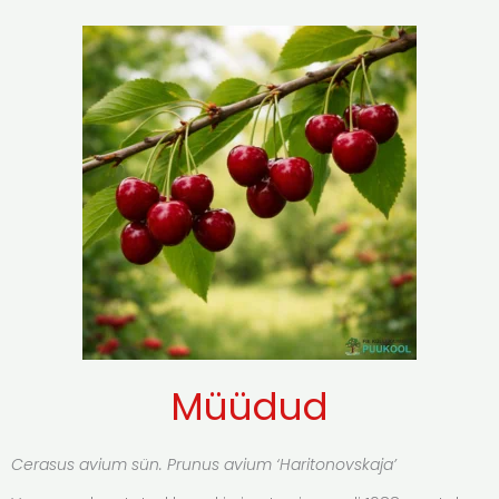
Müüdud
Cerasus avium sün. Prunus avium ‘Haritonovskaja’