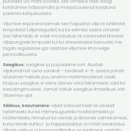
puruneks või mahl voolaks​. See omadus teeb saagi
koristamise hõlpsamaks ja marjad püsivad korjatuna
paremini kahjustusteta.
Viljumise eripärana kannab see hapukirss vilja nii lühikestel
kimpokstel (viljaraagudel) kui ka eelmise aasta võrsetel​.
See tähendab, et saak moodustub nii vanematel kinnistel
viljapungade kimpudel kui ka üheaastastel kasvudel, mis
tagab regulaarse iga-aastase viljumise ilma selge
perioodilisuseta.
Saagikus:
saagikas ja populaarne sort. Alustab
viljakandmist üsna varakult – tavaliselt 4.–5. aastal pärast
istutamist hakkab puu andma märkimisväärset saaki​.
Kirsipuu saagikus ei olene üksnes võra lõikamisest, vaid ka
kasvutingimustest. Samuti sõltub saagikus ilmastikust, eriti
õitsemise ajal.
Säilivus, kasutamine:
viljad sobivad hästi nii värskelt
tarbimiseks kui ka mitmesugusteks hoidistamiseks ja
töötlemiseks, hinnatud ka veinide ja likööride valmistamisel,
kuna nende suhkru- ja happesisaldus on hästi tasakaalus.
Viljade säilivus ja transpordikindlus on keskmine, mistõttu