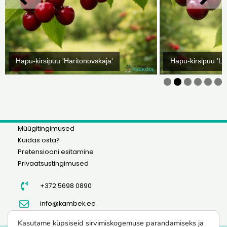
Hapu-kirsipuu 'Haritonovskaja'
Hapu-kirsipuu 'Lä
Müügitingimused
Kuidas osta?
Pretensiooni esitamine
Privaatsustingimused
+372 5698 0890
info@kambek.ee
Kasutame küpsiseid sirvimiskogemuse parandamiseks ja