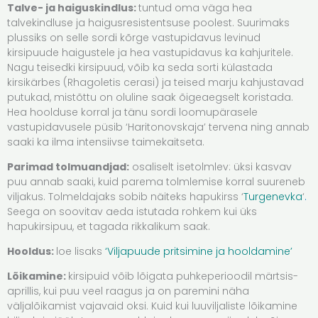
Talve- ja haiguskindlus:
tuntud oma väga hea
talvekindluse ja haigusresistentsuse poolest​. Suurimaks
plussiks on selle sordi kõrge vastupidavus levinud
kirsipuude haigustele ja hea vastupidavus ka kahjuritele.
Nagu teisedki kirsipuud, võib ka seda sorti külastada
kirsikärbes (Rhagoletis cerasi) ja teised marju kahjustavad
putukad, mistõttu on oluline saak õigeaegselt koristada.
Hea hoolduse korral ja tänu sordi loomupärasele
vastupidavusele püsib ‘Haritonovskaja’ tervena ning annab
saaki ka ilma intensiivse taimekaitseta.
Parimad tolmuandjad:
osaliselt isetolmlev: üksi kasvav
puu annab saaki, kuid parema tolmlemise korral suureneb
viljakus. Tolmeldajaks sobib näiteks hapukirss ‘
Turgenevka
‘​
.
Seega on soovitav aeda istutada rohkem kui üks
hapukirsipuu, et tagada rikkalikum saak.
Hooldus:
loe lisaks
‘Viljapuude pritsimine ja hooldamine’
Lõikamine:
kirsipuid võib lõigata puhkeperioodil märtsis-
aprillis, kui puu veel raagus ja on paremini näha
väljalõikamist vajavaid oksi. Kuid kui luuviljaliste lõikamine