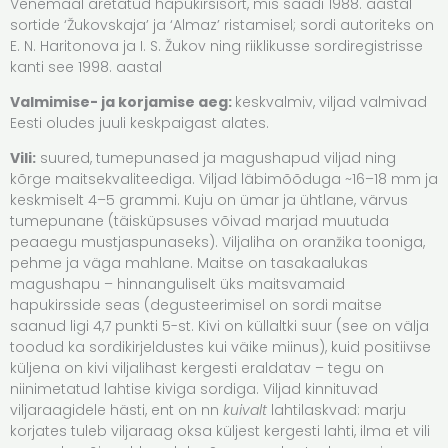
Venemaal aretatud hapukirsisort, mis saadi 1988. aastal
sortide ‘Žukovskaja’ ja ‘Almaz’ ristamisel; sordi autoriteks on
E. N. Haritonova ja I. S. Žukov ning riiklikusse sordiregistrisse
kanti see 1998. aastal​
Valmimise- ja korjamise aeg:
keskvalmiv, viljad valmivad
Eesti oludes juuli keskpaigast alates.
Vili:
suured, tumepunased ja magushapud viljad ning
kõrge maitsekvaliteediga. Viljad läbimõõduga ~16–18 mm ja
keskmiselt 4–5 grammi​. Kuju on ümar ja ühtlane, värvus
tumepunane (täisküpsuses võivad marjad muutuda
peaaegu mustjaspunaseks)​. Viljaliha on oranžika tooniga,
pehme ja väga mahlane​. Maitse on tasakaalukas
magushapu – hinnanguliselt üks maitsvamaid
hapukirsside seas (degusteerimisel on sordi maitse
saanud ligi 4,7 punkti 5-st. Kivi on küllaltki suur (see on välja
toodud ka sordikirjeldustes kui väike miinus)​, kuid positiivse
küljena on kivi viljalihast kergesti eraldatav – tegu on
niinimetatud lahtise kiviga sordiga​. Viljad kinnituvad
viljaraagidele hästi, ent on nn
kuivalt
lahtilaskvad: marju
korjates tuleb viljaraag oksa küljest kergesti lahti, ilma et vili