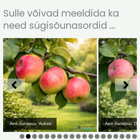
Sulle võivad meeldida ka
need sügisõunasordid ...
Aed-õunapuu 'Auksis'
Aed-õunapuu 'Da