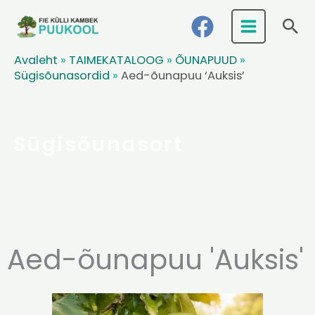
Skip
Ots
to
content
Avaleht
»
TAIMEKATALOOG
»
ÕUNAPUUD
»
Sügisõunasordid
»
Aed-õunapuu ‘Auksis’
Sügisõunasort
Aed-õunapuu 'Auksis'