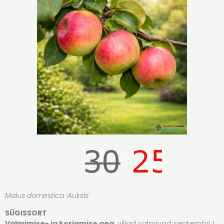
Malus domestica ‘Auksis’
SÜGISSORT
Valmimise- ja korjamise aeg
: viljad valmivad septembri I