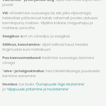
poolel
Vili:
vili keskmise suurusega, lai, sile, pika viljavarrega,
helekollast põhivärvust katab vähemalt pooles ulatuses
karmiinpuna, maitsev. Viljaliha kollane, magushapu ja
mahlane, üsna tihe
Saagikus: s
ort on varaviljuv ja saagikas
Säilivus, kasutamine:
viljad säilivad kaua, heades
tingimustes kuni märtsikuuni
Puu kasvuomadused:
keskmise suurusega, laiümara
võraga
T
alve- ja haiguskindlus:
hea talvekindlusega, puuduseks
kärntõve esinemine
Hooldus:
loe lisaks
‘Õunapuude õige istutamine’
ja
‘Viljapuude pritsimine ja hooldamine’