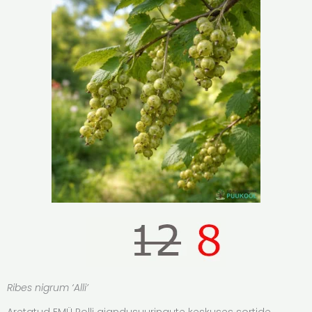
Ribes nigrum ‘Alli’
Aretatud EMÜ Polli aiandusuuringute keskuses sortide