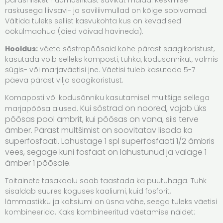
parasniisket huumusrikast savikat mulda. Keskmise
raskusega liivsavi- ja saviliivmullad on kõige sobivamad.
Vältida tuleks sellist kasvukohta kus on kevadised
öökülmaohud (õied võivad hävineda).
Hooldus:
väeta sõstrapõõsaid kohe pärast saagikoristust,
kasutada võib selleks komposti, tuhka, kõdusõnnikut, valmis
sügis- või marjaväetisi jne. Väetisi tuleb kasutada 5-7
päeva pärast vilja saagikoristust.
Komaposti või kodusõnniku kasutamisel multšige sellega
Kui sõstrad on noored, vajab üks
marjapõõsa alused.
põõsas pool ämbrit, kui põõsas on vana, siis terve
ämber.
Pärast multšimist on soovitatav lisada ka
superfosfaati. Lahustage 1 spl superfosfaati 1/2 ämbris
vees, segage kuni fosfaat on lahustunud ja valage 1
ämber 1 põõsale.
Toitainete tasakaalu saab taastada ka puutuhaga. Tuhk
sisaldab suures koguses kaaliumi, kuid fosforit,
lämmastikku ja kaltsiumi on üsna vähe, seega tuleks väetisi
kombineerida. Kaks kombineeritud väetamise näidet: