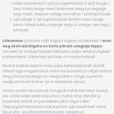
Võtke karbamiid (1 spl) ja superfosfaat (1 spl), lisage 1
tass tuhka, lisage need ämbrisse veega ja segage
segu hästi. Seejärel valage see lahus 1 sõstrapõõsale
Lahustage 2 spl superfosfaati ämbris vees, lisage
sinna 1 klaas tuhka, segage segu ja valage see segu 1
põõsale
Lõikamine:
põõsaid võib lõigata sügisel või kevadel. P
arim
aeg sõstraid lõigata on kohe pärast saagiaja lõppu.
Kevadel on marjapõõsaste lõikuseks aega ainult pungade
puhkemiseni. Lõikamata põõsas on marjad kribud.
Mustal sõstral saame marju juba kaheaastastelt okstelt.
Oksad aga raugastuvad rutem kui punasel ja valgel sõstral
ning põõsa kandeiga on seega lühem. Kõige suurema
saagi annavad kolme- ja 4-aastased oksad.
musta sõstra oks kasvab hoogsalt kahel esimesel aastal,
siis võtab saak okste kasvuhoo maha ning viiendal ja
kuuendal aastal on juurdekasv juba väga väike.
Õiepungad tekivad ja saak kujuneb aga peamiselt okste
tipus ühe- ja kaheaastasel puidul. Langenud