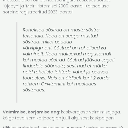
‘Öjebyn’ ja ’Mairi’ ristamisel 2009. aastal. Kaitsealuse
sordina registreeritud 2023. aastal.
Rohelised sõstrad on musta sõstra
teisendid. Need on seega mustad
sõstrad, millel puudub
värvipigment. Sõstrad on rohelised ka
valminult. Need maitsevad magusamalt
kui mustad sõstrad. Sõstrad jäävad sageli
lindudele söömata, sest nad ei märka
neid roheliste lehtede vahel ja peavad
tooresteks. Neis on üldiselt kuni 2 korda
rohkem C-vitamiini kui mustades
sõstardes.
Valmimise, korjamise aeg:
keskvarajase valmimisajaga,
kõige tavalisem korjeaeg on juuli algusest keskpaigani.