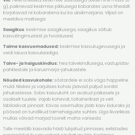
Vili:
helerohelised, keskmise suurusega (keskmine mass 1,0
g), paiknevad keskmise pikkusega kobarates üsna tihedalt.
Korjatavad nii kobaratena kui ka üksikmarjana. Viljad on
meeldiva maitsega.
Saagikus
: keskmise saagikusega, saagikus sõltub
kasvutingimustest ja hooldusest.
Taime kasvuomadused:
keskmise kasvutugevusega ja
veidi laiuva kasvulaadiga.
Talve- ja haiguskindlus:
hea talvekindlusega, vastupidav
pahklestale ja karusmarja-jahukastele.
Nõuded kasvukohale:
sõstardele ei sobi väga happeline
muld. Niiskes ja varjulises kohas jäävad paljud sordid
jahukastesse. Sobiv kasvukoht on avatud päikesele ja
osaliselt tuulele. Vajab kohevat, toitainerikast ja vett
läbilaskvat pinnast. Kõvas savimullas jääb kasv kiduraks ja
põõsad on tundlikud taimehaiguste suhtes. Liiga liivarikkas
mullas võivad marjad toorelt maha variseda.
Talle meeldib kasvada hästi lubjatud pinnases, eelistades