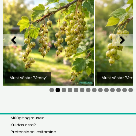
Must sõstar 'Venny'
Must sõstar 'Vertti
0
1
2
3
4
Müügitingimused
Kuidas osta?
Pretensiooni esitamine