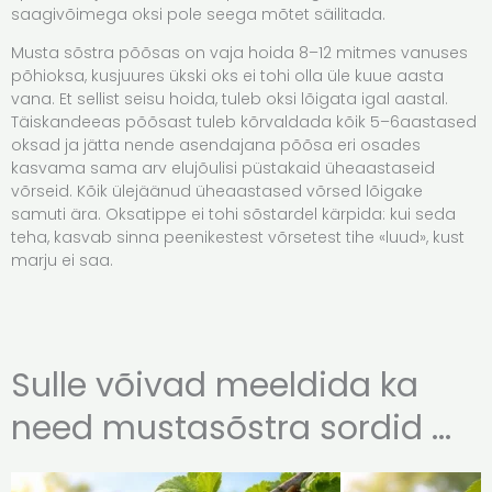
saagivõimega oksi pole seega mõtet säilitada.
Musta sõstra põõsas on vaja hoida 8–12 mitmes vanuses
põhioksa, kusjuures ükski oks ei tohi olla üle kuue aasta
vana. Et sellist seisu hoida, tuleb oksi lõigata igal aastal.
Täiskandeeas põõsast tuleb kõrvaldada kõik 5–6aastased
oksad ja jätta nende asendajana põõsa eri osades
kasvama sama arv elujõulisi püstakaid üheaastaseid
võrseid. Kõik ülejäänud üheaastased võrsed lõigake
samuti ära. Oksatippe ei tohi sõstardel kärpida: kui seda
teha, kasvab sinna peenikestest võrsetest tihe «luud», kust
marju ei saa.
Sulle võivad meeldida ka
need mustasõstra sordid ...