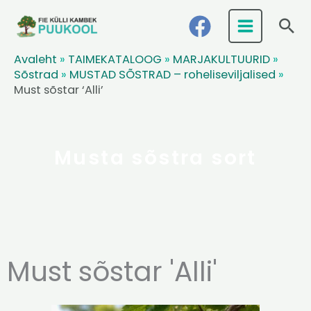
Skip
Ots
to
content
Avaleht
»
TAIMEKATALOOG
»
MARJAKULTUURID
»
Sõstrad
»
MUSTAD SÕSTRAD – roheliseviljalised
»
Must sõstar ‘Alli’
Musta sõstra sort
Must sõstar 'Alli'