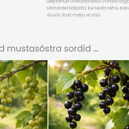
ülejäänud üheaastased võrsed lõigak
sõstardel kärpida: kui seda teha, kas
«luud», kust marju ei saa.
 mustasõstra sordid ...