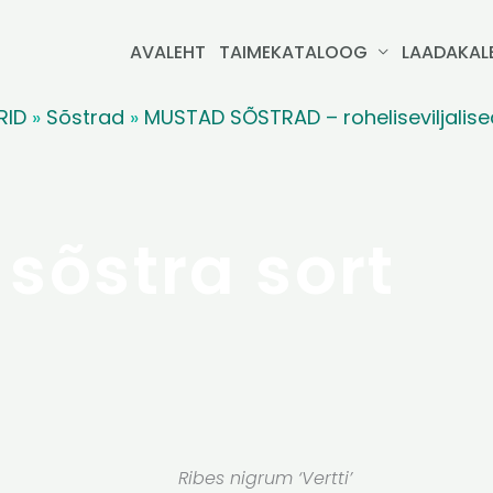
AVALEHT
TAIMEKATALOOG
LAADAKAL
RID
»
Sõstrad
»
MUSTAD SÕSTRAD – roheliseviljalise
sõstra sort
Ribes nigrum ‘Vertti’