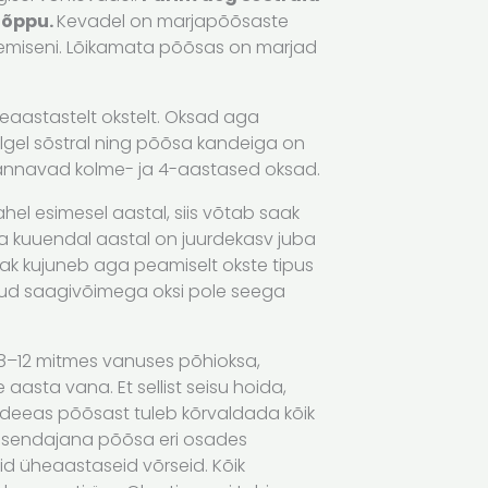
lõppu.
Kevadel on marjapõõsaste
emiseni. Lõikamata põõsas on marjad
eaastastelt okstelt. Oksad aga
lgel sõstral ning põõsa kandeiga on
annavad kolme- ja 4-aastased oksad.
el esimesel aastal, siis võtab saak
a kuuendal aastal on juurdekasv juba
ak kujuneb aga peamiselt okste tipus
nud saagivõimega oksi pole seega
8–12 mitmes vanuses põhioksa,
e aasta vana. Et sellist seisu hoida,
kandeeas põõsast tuleb kõrvaldada kõik
asendajana põõsa eri osades
id üheaastaseid võrseid. Kõik