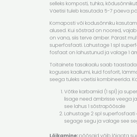
selleks komposti, tuhka, kõdusõnnikut,
Väetisi tuleb kasutada 5-7 päeva pära
Komaposti või kodusõnniku kasutami
alused.
Kui sõstrad on noored, vajab
on vana, siis terve ämber.
Pärast mul
superfosfaati. Lahustage 1 spl superf
fosfaat on lahustunud ja valage 1 ä
Toitainete tasakaalu saab taastada
koguses kaaliumi, kuid fosforit, lämm
seega tuleks väetisi kombineerida. 
Võtke karbamiid (1 spl) ja superf
lisage need ämbrisse veega ja
see lahus 1 sõstrapõõsale
Lahustage 2 spl superfosfaati ä
segage segu ja valage see se
Lõikamine:
põõsaid võib lõigata süg