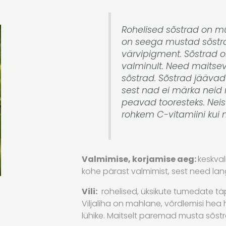
Rohelised sõstrad on mu
on seega mustad sõstra
värvipigment. Sõstrad o
valminult. Need maits
sõstrad. Sõstrad jäävad
sest nad ei märka neid r
peavad tooresteks. Neis 
rohkem C-vitamiini kui
Valmimise, korjamise aeg:
keskval
kohe pärast valmimist, sest need lan
Vili:
rohelised, üksikute tumedate tä
Viljaliha on mahlane, võrdlemisi he
lühike. Maitselt paremad musta sõstr