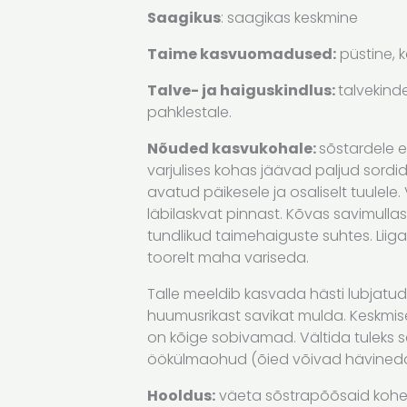
Saagikus
: saagikas keskmine
Taime kasvuomadused:
püstine, 
Talve- ja haiguskindlus:
talvekind
pahklestale.
Nõuded kasvukohale:
sõstardele e
varjulises kohas jäävad paljud sordi
avatud päikesele ja osaliselt tuulele.
läbilaskvat pinnast. Kõvas savimulla
tundlikud taimehaiguste suhtes. Liiga
toorelt maha variseda.
Talle meeldib kasvada hästi lubjatud
huumusrikast savikat mulda. Keskmise 
on kõige sobivamad. Vältida tuleks s
öökülmaohud (õied võivad hävineda
Hooldus:
väeta sõstrapõõsaid kohe 