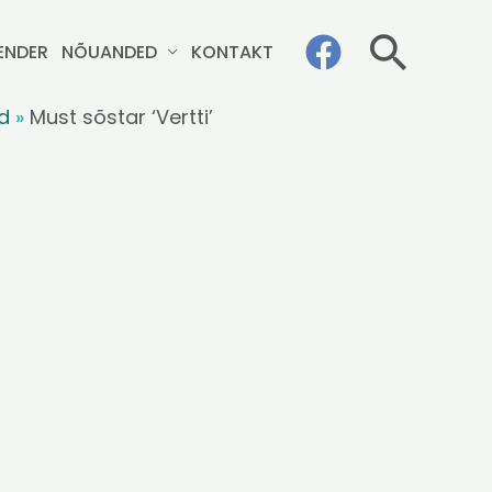
Otsi
ENDER
NÕUANDED
KONTAKT
d
»
Must sõstar ‘Vertti’