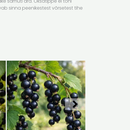
e samuti ära. Oksatippe ei tohi
vab sinna peenikestest võrsetest tihe