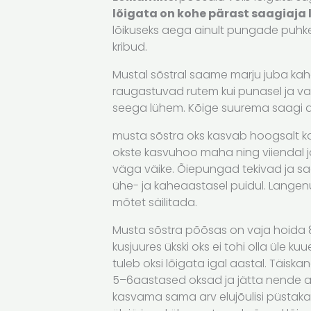
lõigata on kohe pärast saagiaja 
lõikuseks aega ainult pungade puhk
kribud.
Mustal sõstral saame marju juba kah
raugastuvad rutem kui punasel ja va
seega lühem. Kõige suurema saagi 
musta sõstra oks kasvab hoogsalt kah
okste kasvuhoo maha ning viiendal j
väga väike. Õiepungad tekivad ja sa
ühe- ja kaheaastasel puidul. Lange
mõtet säilitada.
Musta sõstra põõsas on vaja hoida 
kusjuures ükski oks ei tohi olla üle kuu
tuleb oksi lõigata igal aastal. Täis
5–6aastased oksad ja jätta nende 
kasvama sama arv elujõulisi püstaka