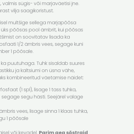
 valmis sügis- või marjaväetisi jne.
st vilja saagikoristust.
sel multšige sellega marjapõõsa
 üks põõsas pool ämbrit, kui põõsas
tšimist on soovitatav lisada ka
osfaati 1/2 ämbris vees, segage kuni
mber 1 põõsale.
 ka puutuhaga. Tuhk sisaldab suures
astikku ja kaltsiumi on üsna vähe,
Kaks kombineeritud väetamise näidet:
osfaat (1 spl), lisage 1 tass tuhka,
 segage segu hästi. Seejärel valage
mbris vees, lisage sinna 1 klaas tuhka,
gu 1 põõsale
isel või kevadel.
Parim aeg sõstraid