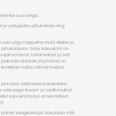
keskmise suurusega.
el ja vastupidav jahukastele ning
i sobi väga happeline muld. Niiskes ja
d jahukastesse. Sobiv kasvukoht on
 Vajab kohevat, toitainerikast ja vett
s jääb kasv kiduraks ja põõsad on
 liivarikkas mullas võivad marjad
 pinnases, eelistades parasniisket
raskusega liivsavi- ja saviliivmullad
ellist kasvukohta kus on kevadised
).
pärast saagikoristust, kasutada võib