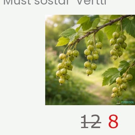
Must sõstar 'Vertti'