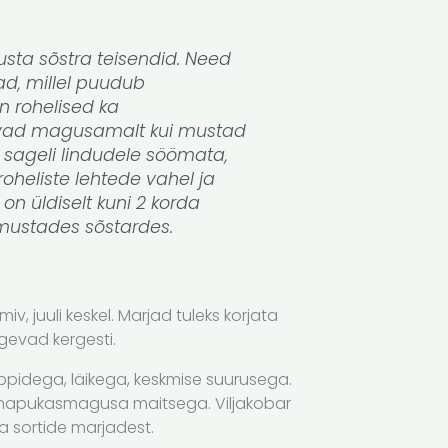
sta sõstra teisendid. Need
d, millel puudub
n rohelised ka
evad magusamalt kui mustad
 sageli lindudele söömata,
oheliste lehtede vahel ja
on üldiselt kuni 2 korda
 mustades sõstardes.
miv, juuli keskel. Marjad tuleks korjata
gevad kergesti.
ppidega, läikega, keskmise suurusega.
a hapukasmagusa maitsega. Viljakobar
a sortide marjadest.