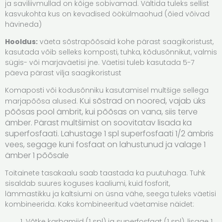
ja saviliivmullad on kõige sobivamad. Vältida tuleks sellist
kasvukohta kus on kevadised öökülmaohud (õied võivad
hävineda)
Hooldus:
väeta sõstrapõõsaid kohe pärast saagikoristust,
kasutada võib selleks komposti, tuhka, kõdusõnnikut, valmis
sügis- või marjaväetisi jne. Väetisi tuleb kasutada 5-7
päeva pärast vilja saagikoristust
Komaposti või kodusõnniku kasutamisel multšige sellega
Kui sõstrad on noored, vajab üks
marjapõõsa alused.
põõsas pool ämbrit, kui põõsas on vana, siis terve
ämber.
Pärast multšimist on soovitatav lisada ka
superfosfaati. Lahustage 1 spl superfosfaati 1/2 ämbris
vees, segage kuni fosfaat on lahustunud ja valage 1
ämber 1 põõsale
Toitainete tasakaalu saab taastada ka puutuhaga. Tuhk
sisaldab suures koguses kaaliumi, kuid fosforit,
lämmastikku ja kaltsiumi on üsna vähe, seega tuleks väetisi
kombineerida. Kaks kombineeritud väetamise näidet:
Võtke karbamiid (1 spl) ja superfosfaat (1 spl), lisage 1