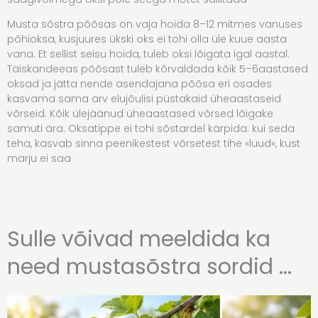
Musta sõstra põõsas on vaja hoida 8–12 mitmes vanuses
põhioksa, kusjuures ükski oks ei tohi olla üle kuue aasta
vana. Et sellist seisu hoida, tuleb oksi lõigata igal aastal.
Täiskandeeas põõsast tuleb kõrvaldada kõik 5–6aastased
oksad ja jätta nende asendajana põõsa eri osades
kasvama sama arv elujõulisi püstakaid üheaastaseid
võrseid. Kõik ülejäänud üheaastased võrsed lõigake
samuti ära. Oksatippe ei tohi sõstardel kärpida: kui seda
teha, kasvab sinna peenikestest võrsetest tihe «luud», kust
marju ei saa
Sulle võivad meeldida ka
need mustasõstra sordid ...