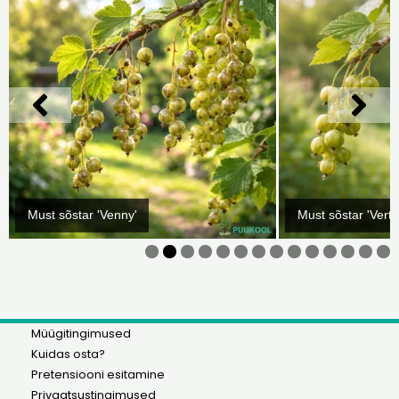
Must sõstar 'Venny'
Must sõstar 'Vertti
0
1
2
3
4
Müügitingimused
Kuidas osta?
Pretensiooni esitamine
Privaatsustingimused