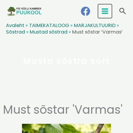
Skip
Ots
to
content
Avaleht
»
TAIMEKATALOOG
»
MARJAKULTUURID
»
Sõstrad
»
Mustad sõstrad
»
Must sõstar ‘Varmas’
Musta sõstra sort
Must sõstar 'Varmas'